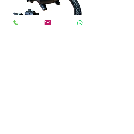
200
HAVA ÜFLEME POMPASI 600
WATT
Out of stock
تماس با ما
ANKA EĞLENCE
SİSTEMLERİ
Şart ve Koşullar
Gizlilik Şartları
İade Politikası